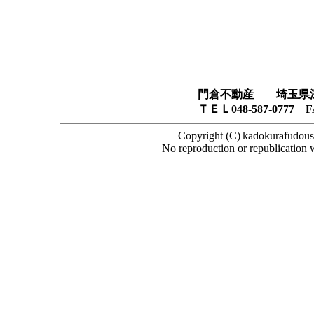
門倉不動産
埼玉県
ＴＥＬ
048-587-0777
F
Copyright (C)
kadokurafudousa
No reproduction or republication w