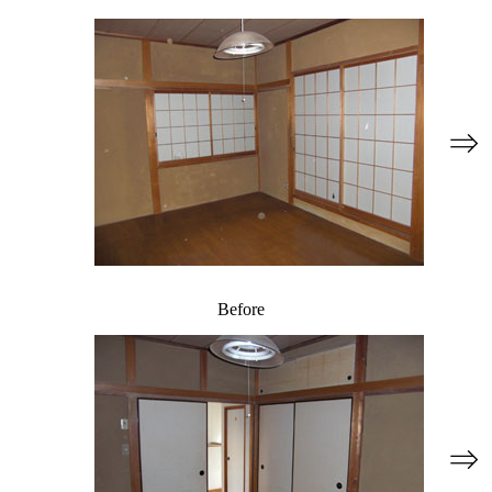
⇒
Before
⇒