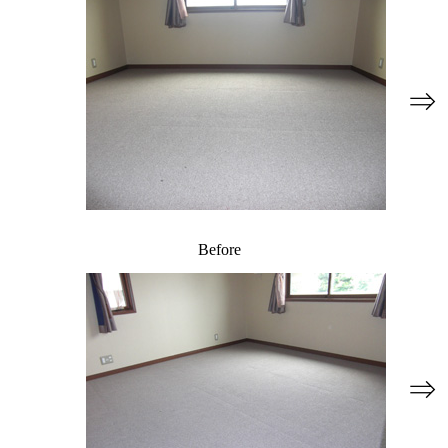
⇒
Before
⇒