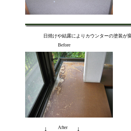
日焼けや
結露によりカウンターの塗装が
Before
↓
After
↓